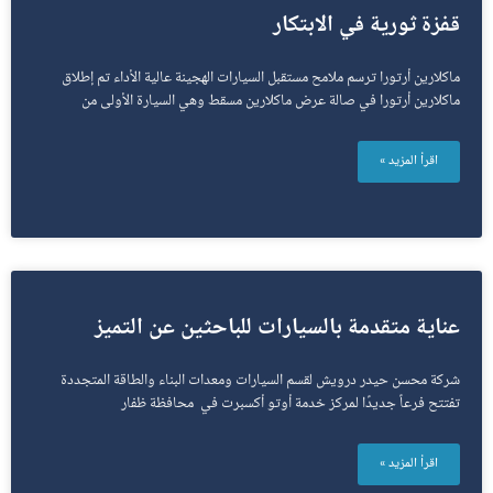
قفزة ثورية في الابتكار
ماكلارين أرتورا ترسم ملامح مستقبل السيارات الهجينة عالية الأداء تم إطلاق
ماكلارين أرتورا في صالة عرض ماكلارين مسقط وهي السيارة الأولى من
اقرأ المزيد »
عناية متقدمة بالسيارات للباحثين عن التميز
شركة محسن حيدر درويش لقسم السيارات ومعدات البناء والطاقة المتجددة
تفتتح فرعاً جديدًا لمركز خدمة أوتو أكسبرت في محافظة ظفار
اقرأ المزيد »