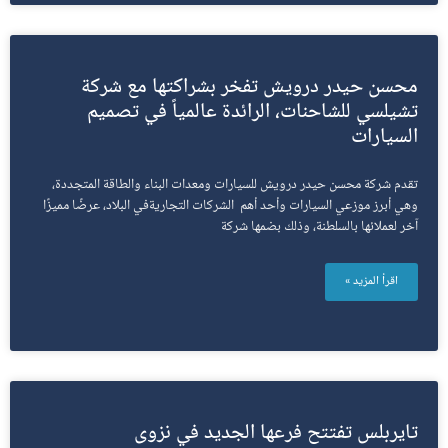
محسن حيدر درويش تفخر بشراكتها مع شركة
تشيلسي للشاحنات، الرائدة عالمياً في تصميم
السيارات
تقدم شركة محسن حيدر درويش للسيارات ومعدات البناء والطاقة المتجددة،
وهي أبرز موزعي السيارات وأحد أهم الشركات التجاريةفي البلاد، عرضًا مميزًا
آخر لعملائها بالسلطنة، وذلك بضمها شركة
اقرأ المزيد »
تايربلس تفتتح فرعها الجديد في نزوى