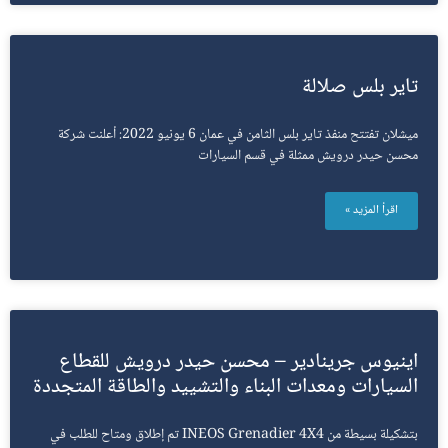
تاير بلس صلالة
ميشلان تفتتح منفذ تاير بلس الثامن في عمان 6 يونيو 2022: أعلنت شركة
محسن حيدر درويش ممثلة في قسم السيارات
اقرأ المزيد »
اينيوس جرينادير – محسن حيدر درويش للقطاع
السيارات ومعدات البناء والتشييد والطاقة المتجددة
بتشكيلة بسيطة من INEOS Grenadier 4X4 تم إطلاق ومتاح للطلب في