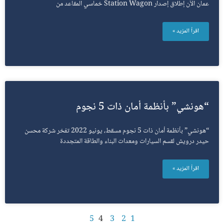
عمان الآن إطلاق إصدار Station Wagon خماسي المقاعد من
اقرأ المزيد »
“هونشي” بأنظمة أمان ذات 5 نجوم
“هونشي” بأنظمة أمان ذات 5 نجوم مسقط، يونيو 2022 تفخر شركة محسن
حيدر درويش لقسم السيارات ومعدات البناء والطاقة المتجددة
اقرأ المزيد »
5
4
3
2
1