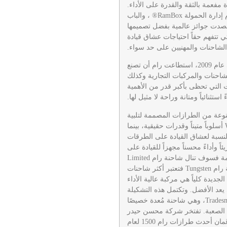
مفعمة بالثقة والقدرة على الأداء.
وبفضل التصميم الجريء والمزايا الذكية مثل نظام إدارة الحمولة RamBox® ، والباب
حصدت جوائز عالمية بفضل تصميمها
تي تتفهم حقاً احتياجات عشاق قيادة
الشاحنات والمهنيين على حد سواء.
منذ أن أصبحت علامة تجارية قائمة بذاتها في عام 2009، استطاعت رام أن تصنع
لشاحنات والمركبات التجارية وكذلك
ت التي تحظى بأكبر قدر من الأهمية
استثنائياً ومتانة وراحة لا مثيل لها.
1 لعام 2025 بمجموعة متنوعة من الطرازات المصممة لتلبية
مختلف الاحتياجات والأذواق. يوفر رام Warlock أسلوباً متيناً وقدرات حقيقية، بينما
ملية. أما بالنسبة لعشاق القيادة على الطرقات
رام Rebel تصميماً جريئاً وأداءً محسناً مجهزاً للقيادة على
الطرقات الوعرة. أما أولئك الذين يبحثون عن الفخامة فسوف تنال شاحنة رام Limited
إعجابهم بفضل موادها وتقنياتها الفاخرة، أما شاحنة رام Tungsten فتعتبر أكثر شاحنات
رام 1500 فخامة على الإطلاق. شاحنة رام RHO الجديدة كلياً هي مركبة عالية الأداء
يعد الأفضل. وتكتمل هذه التشكيلة
المميزة من رام 1500 بشاحنة رام 2500 Tradesman، وهي شاحنة مُعدة خصيصًا
 الصعبة. تفتخر شركة محسن حيدر
درويش للمركبات بأنها تفور لعملائها في سلطنة عُمان أحدث طرازات رام 1500 لعام