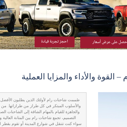
احجز تجربة قيادة
حصل على عرض أسعار
 القوة والأداء والمزايا العملية
صُممت شاحنات رام لأولئك الذين يطلبون الأفضل، لأ
والأسلوب المبتكر في كل طراز من طرازاتها. من الش
والجاهزة للقيام بالمهام الشاقة إلى الشاحنات الصغ
التصميم، تجمع شاحنات رام بين المتانة العالية وا
سواء كنت تتنقل في شوارع المدينة أو تقوم بقطر ال