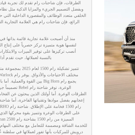
الطرقات، فإن شاحنات رام تقدم لك تجربة قيادة 
الخلفي متعدد الوظائف والمقصورة الداخلية التي 
الرائع، فإن شاحنات رام هي العلامة التجارية ال
لنفسها هوية متميزة تركز حصرياً على إنتاج ا
أنصب تركيزها على توفير الميزات والابتكارا
بالنسبة لعملائها، حيث تقدم أداءً 
تتميز تشكيلة رام 500
يجمع رام Big Horn بين القوة والع
الوعرة، توفر شاحنة 
على الطرقات الوعرة وتتميز بقوة محركها الذي 
للخدمة الشاقة ومصممة للتعامل مع مختلف المهام