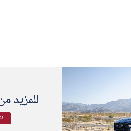
للمزيد من
اض