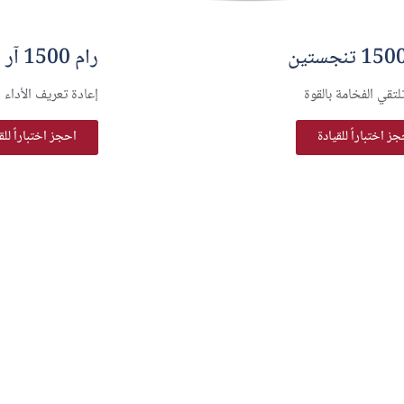
رام 1500 آر إتش أو
تقي الفخامة بالقوة
إعادة تعريف الأداء
ز اختباراً للقيادة
احجز اختباراً للق