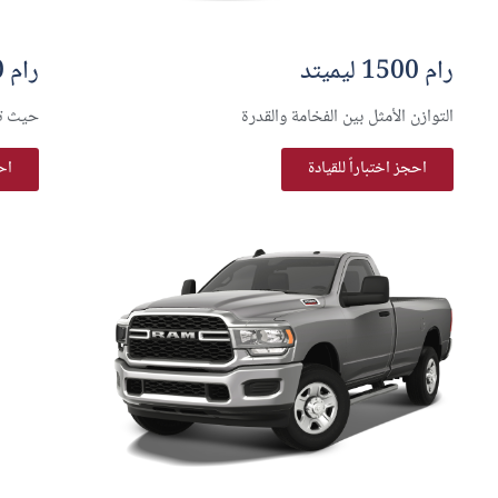
رام 1500 ليميتد
رام 1500 تنجستين
التوازن الأمثل بين الفخامة والقدرة
حيث تل
احجز اختباراً للقيادة
احج