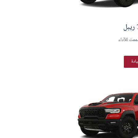
مت للأداء
يادة