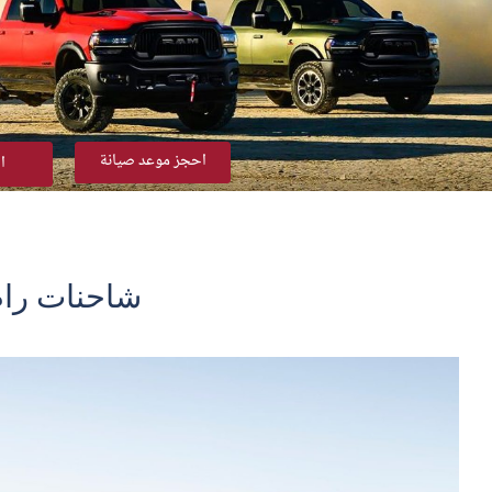
احجز موعد صيانة
ا
شاحنات رام –