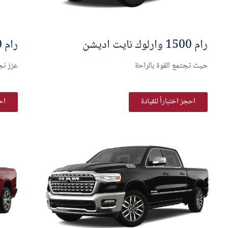
رام 1500 وارلوك نايت اديشن
رام 1500 بيج هورن
حيث تجتمع القوة بالراحة
عزز نج
احجز اختباراً للقيادة
احج