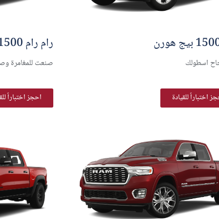
رام رام 1500 ريبل
اح اسطولك
صنعت للمغامرة وصم
ز اختباراً للقيادة
احجز اختباراً للق