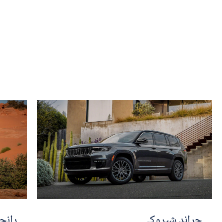
جراند شيروكي
رانجل