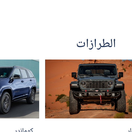
الطرازات
ر
كوماندر