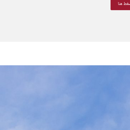
غط هنا