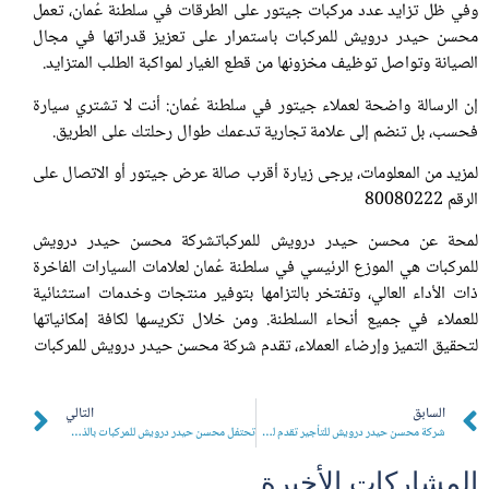
وفي ظل تزايد عدد مركبات جيتور على الطرقات في سلطنة عُمان، تعمل
محسن حيدر درويش للمركبات باستمرار على تعزيز قدراتها في مجال
الصيانة وتواصل توظيف مخزونها من قطع الغيار لمواكبة الطلب المتزايد.
إن الرسالة واضحة لعملاء جيتور في سلطنة عُمان: أنت لا تشتري سيارة
فحسب، بل تنضم إلى علامة تجارية تدعمك طوال رحلتك على الطريق.
لمزيد من المعلومات، يرجى زيارة أقرب صالة عرض جيتور أو الاتصال على
الرقم
80080222
لمحة عن محسن حيدر درويش للمركبات
شركة محسن حيدر درويش
للمركبات هي الموزع الرئيسي في سلطنة عُمان لعلامات السيارات الفاخرة
ذات الأداء العالي، وتفتخر بالتزامها بتوفير منتجات وخدمات استثنائية
للعملاء في جميع أنحاء السلطنة. ومن خلال تكريسها لكافة إمكانياتها
لتحقيق التميز وإرضاء العملاء، تقدم
شركة محسن حيدر درويش للمركبات
السابق
التالي
شركة محسن حيدر درويش للتأجير تقدم لك أسطولاً حصرياً من سيارات جيب لمغامرات القيادة على الطرق المعبدة والطرق الوعرة في سلطنة عُمان
تحتفل محسن حيدر درويش للمركبات بالذكرى السنوية الثانية بإطلاق عروض أسعار حصرية على سيارات جيب، ورام، وألفا روميو
المشاركات الأخيرة