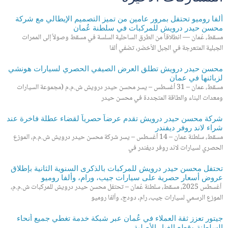
ألفا روميو تحتفل بمرور عامين من تميز التصميم الإيطالي مع شركة
محسن حيدر درويش للمركبات في سلطنة عُمان
مسقط، عُمان — انطلاقاً من الطرق الساحلية السلسة في مسقط وصولاً إلى الممرات
الجبلية المتعرجة في الجبل الأخضر، تضفي ألفا
محسن حيدر درويش تطلق العرض الصيفي الحصري لسيارات هونشي
لزبائنها في عمان
مسقط، عمان – 31 أغسطس – يسر محسن حيدر درويش ش.م.م (مجموعة السيارات
ومعدات البناء والطاقة المتجددة في محسن حيدر
شركة محسن حيدر درويش تقدم عرضاً حصرياً لقضاء عطلة فاخرة عند
شراء لاند روفر ديفندر
مسقط، سلطنة عمان – 14 أغسطس – يسر شركة محسن حيدر درويش ش.م.م، الموزع
الحصري لسيارات لاند روفر ديفندر في
تحتفل محسن حيدر درويش للمركبات بالذكرى السنوية الثانية بإطلاق
عروض أسعار حصرية على سيارات جيب، ورام، وألفا روميو
أغسطس 2025، مسقط، سلطنة عُمان – تحتفل محسن حيدر درويش للمركبات ش.م.م،
الموزع الرسمي لسيارات جيب، رام، دودج، وألفا روميو
جيتور تعزز ثقة العملاء في عُمان عبر شبكة خدمة تغطي جميع أنحاء
السلطنة وقطع الغيار الأصلية