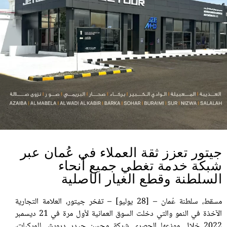
جيتور تعزز ثقة العملاء في عُمان عبر
شبكة خدمة تغطي جميع أنحاء
السلطنة وقطع الغيار الأصلية
مسقط، سلطنة عُمان – [28 يوليو] – تفخر جيتور، العلامة التجارية
الآخذة في النمو والتي دخلت السوق العمانية لأول مرة في 21 ديسمبر
2022 خلال موزعها الحصري شركة محسن حيدر درويش للمركبات،