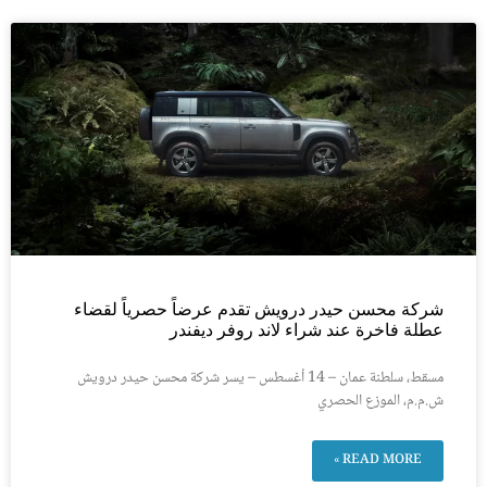
شركة محسن حيدر درويش تقدم عرضاً حصرياً لقضاء
عطلة فاخرة عند شراء لاند روفر ديفندر
مسقط، سلطنة عمان – 14 أغسطس – يسر شركة محسن حيدر درويش
ش.م.م، الموزع الحصري
READ MORE »