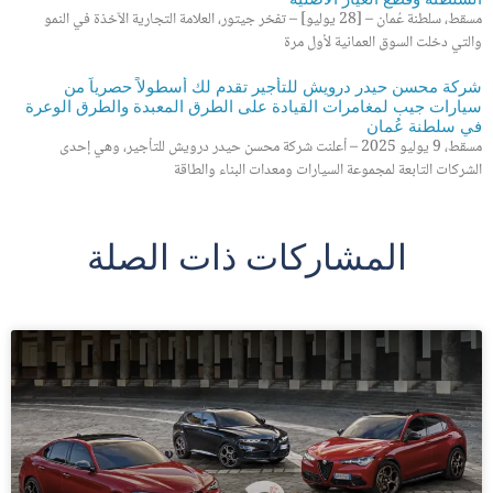
مسقط، سلطنة عُمان – [28 يوليو] – تفخر جيتور، العلامة التجارية الآخذة في النمو
والتي دخلت السوق العمانية لأول مرة
شركة محسن حيدر درويش للتأجير تقدم لك أسطولاً حصرياً من
سيارات جيب لمغامرات القيادة على الطرق المعبدة والطرق الوعرة
في سلطنة عُمان
مسقط، 9 يوليو 2025 – أعلنت شركة محسن حيدر درويش للتأجير، وهي إحدى
الشركات التابعة لمجموعة السيارات ومعدات البناء والطاقة
المشاركات ذات الصلة