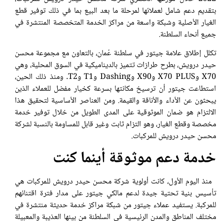
بتقديم دعم شامل لعملائها لمرحلة ما بعد البيع بما في ذلك توفير قطع
الغيار الأصلية وشبكة واسعة من مراكز الخدمة المتخصصة المنتشرة في
جميع أنحاء السلطنة.
تكلل إطلاق علامة جيتور في سلطنة عُمان، بالتعاون مع مجموعة محسن
حيدر درويش، بطرح طرازات تتميز بالديناميكية في السوق المحلية، وهي
X70 وX70 PLUS وX90 وDashing وT1 وT2. ومنذ ذلك الحين،
استطاعت جيتور أن ترسيخ مكانتها بسرعة كخيار مفضل للعملاء الذين
يبحثون عن الأداء والأناقة والقيمة. ومن العناصر الأساسية لتحقيق هذا
الالتزام هو ضمان الموثوقية على المدى الطويل من خلال توفير خدمة
مخصصة وقطع الغيار، وهو التزام ثابت وغير قابل للمساومة بالنسبة لشركة
محسن حيدر درويش للمركبات.
خدمة دعم موثوقة أينما كنت
منذ اليوم الأول، كانت أولوية شركة محسن حيدر درويش للمركبات هي
تأسيس بنية تحتية جيدة لدعم مالكي جيتور على مدار فترة اقتنائهم
للمركبة. يستفيد عملاء جيتور من شبكة مراكز خدمة حديثة منتشرة في
مختلف المناطق والمدن الرئيسية في السلطنة من بينها العذيبة والمعبيلة