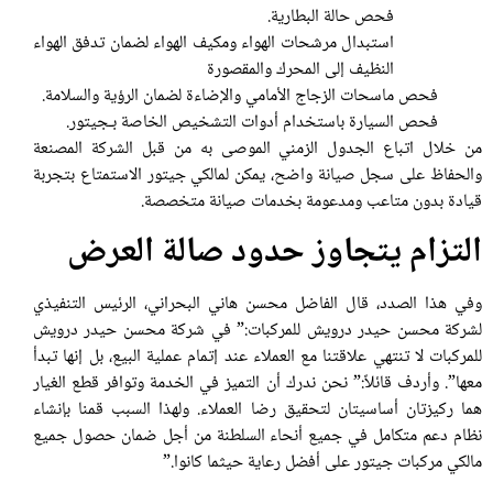
فحص حالة البطارية.
استبدال مرشحات الهواء ومكيف الهواء لضمان تدفق الهواء
النظيف إلى المحرك والمقصورة
فحص ماسحات الزجاج الأمامي والإضاءة لضمان الرؤية والسلامة.
فحص السيارة باستخدام أدوات التشخيص الخاصة بـجيتور.
من خلال اتباع الجدول الزمني الموصى به من قبل الشركة المصنعة
والحفاظ على سجل صيانة واضح، يمكن لمالكي جيتور الاستمتاع بتجربة
قيادة بدون متاعب ومدعومة بخدمات صيانة متخصصة.
التزام يتجاوز حدود صالة العرض
وفي هذا الصدد، قال الفاضل محسن هاني البحراني، الرئيس التنفيذي
لشركة محسن حيدر درويش للمركبات:” في شركة محسن حيدر درويش
للمركبات لا تنتهي علاقتنا مع العملاء عند إتمام عملية البيع، بل إنها تبدأ
معها”. وأردف قائلاً:” نحن ندرك أن التميز في الخدمة وتوافر قطع الغيار
هما ركيزتان أساسيتان لتحقيق رضا العملاء. ولهذا السبب قمنا بإنشاء
نظام دعم متكامل في جميع أنحاء السلطنة من أجل ضمان حصول جميع
مالكي مركبات جيتور على أفضل رعاية حيثما كانوا.”